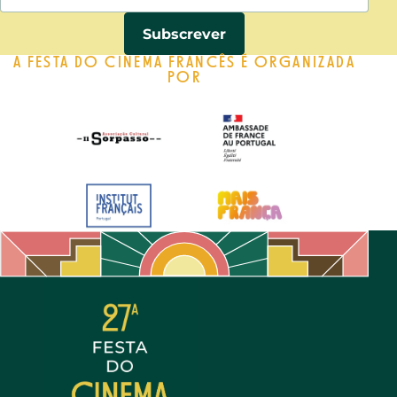
A FESTA DO CINEMA FRANCÊS É ORGANIZADA
POR