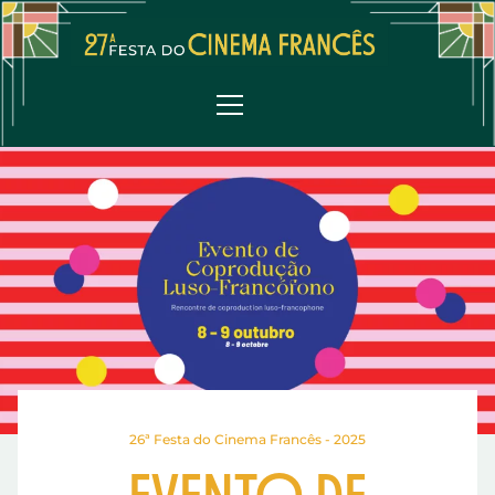
Saltar
para
o
conteúdo
Alternar
principal
navegação
principal
26ª Festa do Cinema Francês - 2025