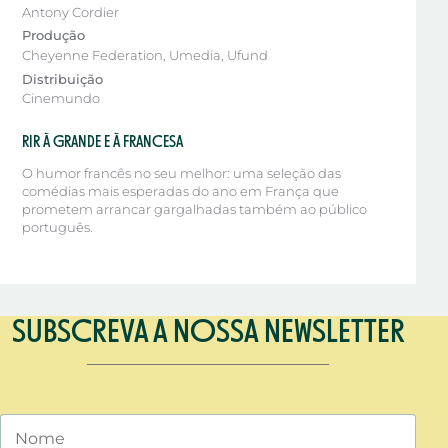
Antony Cordier
Produção
Cheyenne Federation, Umedia, Ufund
Distribuição
Cinemundo
RIR À GRANDE E À FRANCESA
O humor francês no seu melhor: uma seleção das
comédias mais esperadas do ano em França que
prometem arrancar gargalhadas também ao público
português.
SUBSCREVA A NOSSA NEWSLETTER
Nome
Email