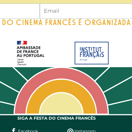
Nome
Email
A DO CINEMA FRANCÊS É ORGANIZAD
SIGA A FESTA DO CINEMA FRANCÊS
f
◎
Facebook
Instagram