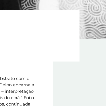
abstrato com o
 Delon encarna a
 – interpretação.
 do ecrã.” Foi o
os, continuada