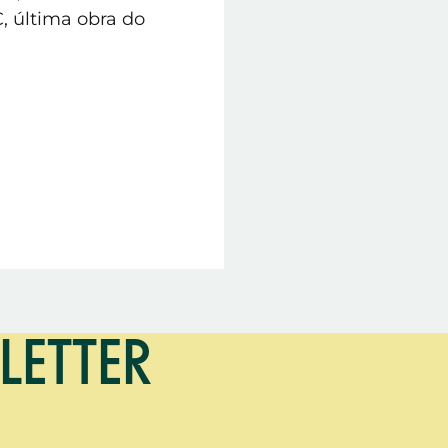
 última obra do
LETTER