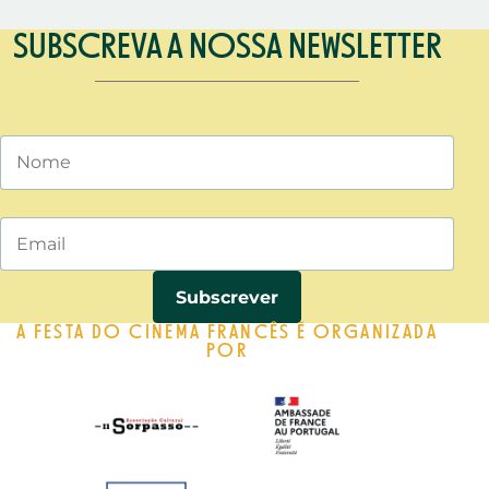
SUBSCREVA A NOSSA NEWSLETTER
Nome
Email
A FESTA DO CINEMA FRANCÊS É ORGANIZADA
POR