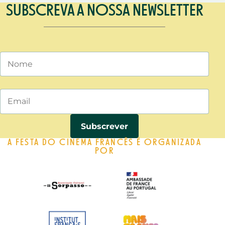
SUBSCREVA A NOSSA NEWSLETTER
Nome
Email
A FESTA DO CINEMA FRANCÊS É ORGANIZADA
POR